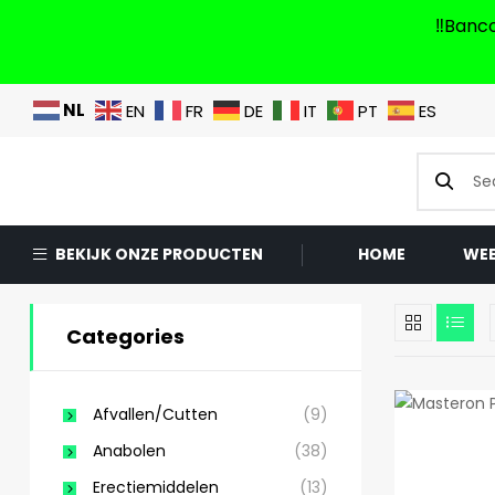
‼️Banc
NL
EN
FR
DE
IT
PT
ES
BEKIJK ONZE PRODUCTEN
HOME
WE
Categories
Afvallen/Cutten
(9)
Anabolen
(38)
Erectiemiddelen
(13)