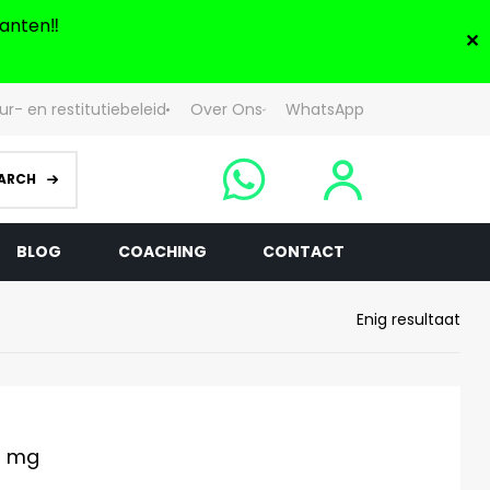
anten‼️
✕
ur- en restitutiebeleid
Over Ons
WhatsApp
ARCH
BLOG
COACHING
CONTACT
Enig resultaat
0 mg