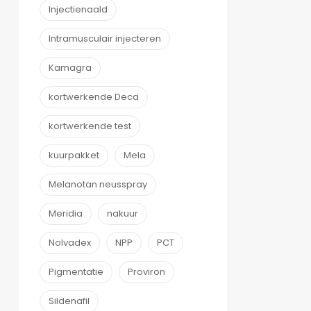
Injectienaald
Intramusculair injecteren
Kamagra
kortwerkende Deca
kortwerkende test
kuurpakket
Mela
Melanotan neusspray
Meridia
nakuur
Nolvadex
NPP
PCT
Pigmentatie
Proviron
Sildenafil