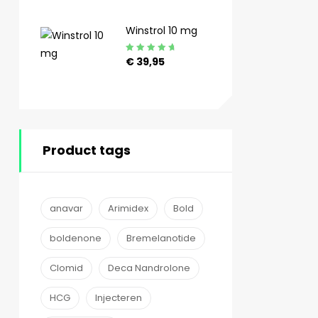
4.89
uit 5
Winstrol 10 mg
Gewaardeerd
€
39,95
4.90
uit 5
Product tags
anavar
Arimidex
Bold
boldenone
Bremelanotide
Clomid
Deca Nandrolone
HCG
Injecteren