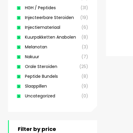
HGH / Peptides
(31)
Injecteerbare Steroïden
(19)
Injectiemateriaal
(6)
Kuurpakketten Anabolen
(8)
Melanotan
(3)
Nakuur
(7)
Orale Steroïden
(25)
Peptide Bundels
(8)
Slaappillen
(9)
Uncategorized
(0)
Filter by price