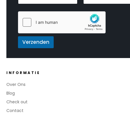
y
a
a
o
m
i
u
*
l
t
*
L
a
y
o
Verzenden
u
t
*
INFORMATIE
Over Ons
Blog
Check out
Contact