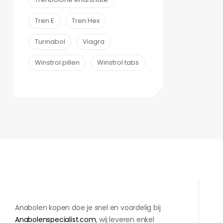
Tren E
Tren Hex
Turinabol
Viagra
Winstrol pillen
Winstrol tabs
Anabolen kopen doe je snel en voordelig bij
Anabolenspecialist.com
, wij leveren enkel