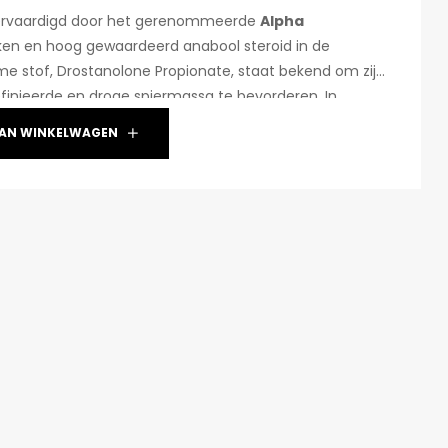
vervaardigd door het gerenommeerde
Alpha
oken en hoog gewaardeerd anabool steroid in de
e stof, Drostanolone Propionate, staat bekend om zijn
nieerde en droge spiermassa te bevorderen. In
anabolen, veroorzaakt Masteron zelden vochtretentie,
AN WINKELWAGEN
 voor de voorbereiding op wedstrijden of voor een
ids, aangeboden door
Anabolenspecialist.com
, biedt
toriek, het gebruik, de voordelen en de
ecifieke product. Het is essentieel om te benadrukken
eroïden zonder medisch toezicht ernstige
meebrengt.