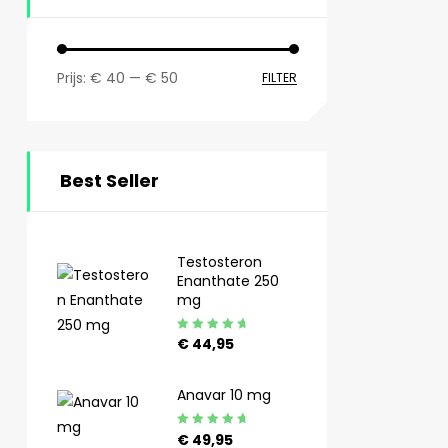
Prijs:
€ 40
—
€ 50
FILTER
Best Seller
Testosteron
Enanthate 250
mg
Gewaardeerd
€
44,95
4.92
uit 5
Anavar 10 mg
Gewaardeerd
€
49,95