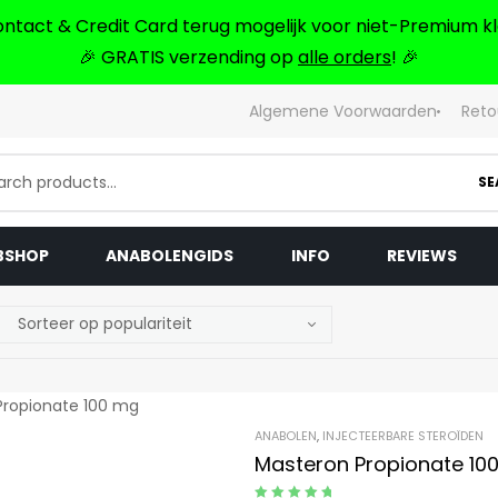
ontact & Credit Card terug mogelijk voor niet-Premium kl
🎉 GRATIS verzending op
alle orders
! 🎉
Algemene Voorwaarden
Reto
SE
BSHOP
ANABOLENGIDS
INFO
REVIEWS
ANABOLEN
,
INJECTEERBARE STEROÏDEN
Masteron Propionate 10