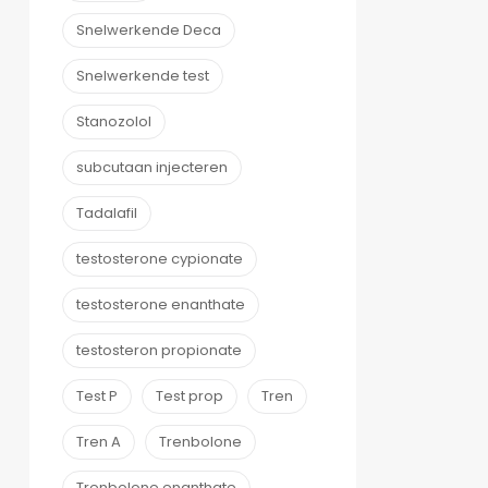
Snelwerkende Deca
Snelwerkende test
Stanozolol
subcutaan injecteren
Tadalafil
testosterone cypionate
testosterone enanthate
testosteron propionate
Test P
Test prop
Tren
Tren A
Trenbolone
Trenbolone enanthate