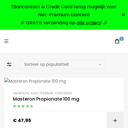
‼️Bancontact & Credit Card terug mogelijk voor
niet-Premium klanten‼️
✕
🎉 GRATIS verzending op
alle orders
! 🎉
0
ANABOLEN
,
INJECTEERBARE STEROÏDEN
Masteron Propionate 100 mg
Gewaardeerd
5.00
uit 5
€
47,95