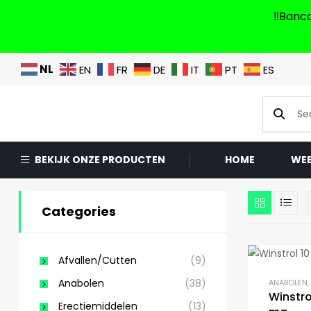
‼️Banc
NL
EN
FR
DE
IT
PT
ES
BEKIJK ONZE PRODUCTEN
HOME
WE
Categories
Afvallen/Cutten
(9)
Anabolen
(38)
ANABOLEN
,
Winstro
Erectiemiddelen
(13)