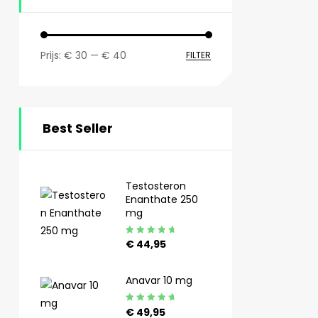
Prijs:
€ 30
—
€ 40
FILTER
Best Seller
Testosteron
Enanthate 250
mg
Gewaardeerd
€
44,95
4.92
uit 5
Anavar 10 mg
Gewaardeerd
€
49,95