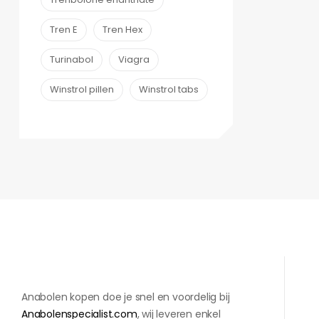
Tren E
Tren Hex
Turinabol
Viagra
Winstrol pillen
Winstrol tabs
Anabolen kopen doe je snel en voordelig bij
Anabolenspecialist.com
, wij leveren enkel