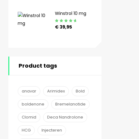
4.89
uit 5
Winstrol 10 mg
Gewaardeerd
€
39,95
4.90
uit 5
Product tags
anavar
Arimidex
Bold
boldenone
Bremelanotide
Clomid
Deca Nandrolone
HCG
Injecteren