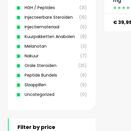
mg
HGH / Peptides
(31)
Gewaardeerd
Injecteerbare Steroïden
(19)
4.90
uit 5
€
39,9
Injectiemateriaal
(6)
Kuurpakketten Anabolen
(8)
Melanotan
(3)
Nakuur
(7)
Orale Steroïden
(25)
Peptide Bundels
(8)
Slaappillen
(9)
Uncategorized
(0)
Filter by price