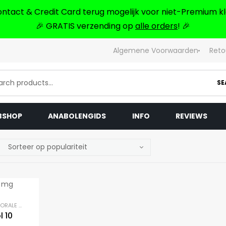
ontact & Credit Card terug mogelijk voor niet-Premium kl
🎉 GRATIS verzending op
alle orders
! 🎉
Algemene Voorwaarden
Reto
SE
BSHOP
ANABOLENGIDS
INFO
REVIEWS
ORALE STEROÏDEN
l 10