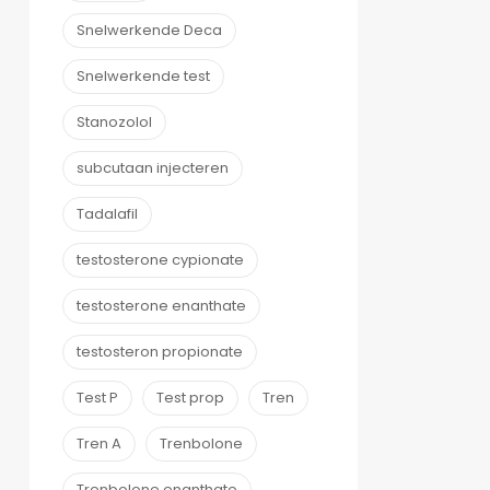
Snelwerkende Deca
Snelwerkende test
Stanozolol
subcutaan injecteren
Tadalafil
testosterone cypionate
testosterone enanthate
testosteron propionate
Test P
Test prop
Tren
Tren A
Trenbolone
Trenbolone enanthate