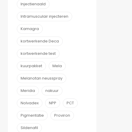
Injectienaald
Intramusculair injecteren
Kamagra
kortwerkende Deca
kortwerkende test
kuurpakket
Mela
Melanotan neusspray
Meridia
nakuur
Nolvadex
NPP
PCT
Pigmentatie
Proviron
Sildenafil