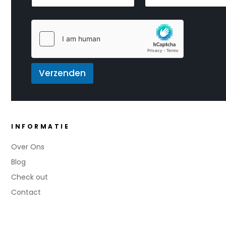
y
a
a
o
m
i
u
*
l
t
*
N
a
a
m
Verzenden
*
E
m
a
i
l
INFORMATIE
Over Ons
Blog
Check out
Contact