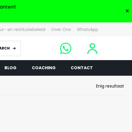
anten‼️
✕
ur- en restitutiebeleid
Over Ons
WhatsApp
ARCH
BLOG
COACHING
CONTACT
Enig resultaat