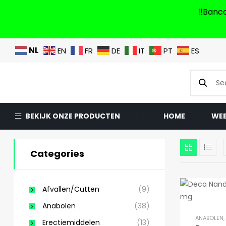
‼️Banc
NL
EN
FR
DE
IT
PT
ES
BEKIJK ONZE PRODUCTEN
HOME
WE
Categories
Afvallen/Cutten
(9)
Anabolen
(38)
ANABOLEN
,
Erectiemiddelen
(13)