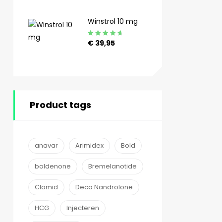
4.89
uit 5
Winstrol 10 mg
Gewaardeerd
€
39,95
4.90
uit 5
Product tags
anavar
Arimidex
Bold
boldenone
Bremelanotide
Clomid
Deca Nandrolone
HCG
Injecteren