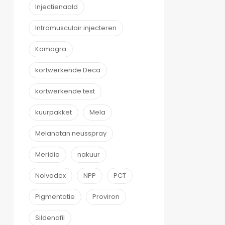
Injectienaald
Intramusculair injecteren
Kamagra
kortwerkende Deca
kortwerkende test
kuurpakket
Mela
Melanotan neusspray
Meridia
nakuur
Nolvadex
NPP
PCT
Pigmentatie
Proviron
Sildenafil