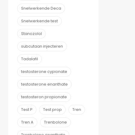
Snelwerkende Deca
Snelwerkende test
Stanozolol
subcutaan injecteren
Tadalafil
testosterone cypionate
testosterone enanthate
testosteron propionate
Test P
Test prop
Tren
Tren A
Trenbolone
Trenbolone enanthate