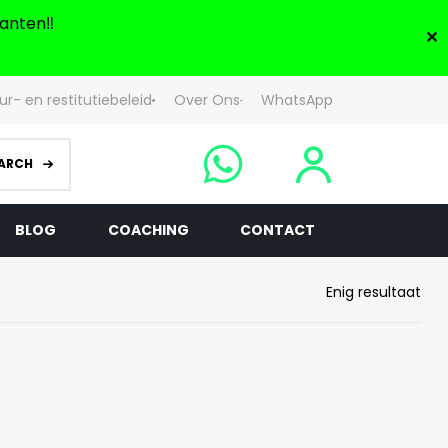
anten‼️
✕
ur- en restitutiebeleid
Over Ons
WhatsApp
ARCH
BLOG
COACHING
CONTACT
Enig resultaat