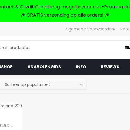
ontact & Credit Card terug mogelijk voor niet-Premium kl
🎉 GRATIS verzending op
alle orders
! 🎉
Algemene Voorwaarden
Reto
SE
BSHOP
ANABOLENGIDS
INFO
REVIEWS
INJECTEERBARE STEROÏDEN