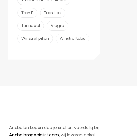
Tren E
Tren Hex
Turinabol
Viagra
Winstrol pillen
Winstrol tabs
Anabolen kopen doe je snel en voordelig bij
Anabolenspecialist.com
, wij leveren enkel