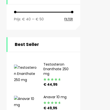
Prijs:
€ 40
—
€ 50
FILTER
Best Seller
Testosteron
Enanthate 250
mg
Gewaardeerd
€
44,95
4.92
uit 5
Anavar 10 mg
Gewaardeerd
€
49,95