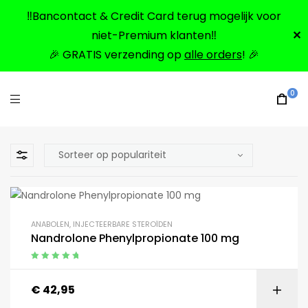
‼️Bancontact & Credit Card terug mogelijk voor
niet-Premium klanten‼️
✕
🎉 GRATIS verzending op
alle orders
! 🎉
0
ANABOLEN
,
INJECTEERBARE STEROÏDEN
Nandrolone Phenylpropionate 100 mg
Gewaardeerd
5.00
uit 5
€
42,95