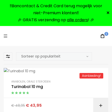
‼️Bancontact & Credit Card terug mogelijk voor
niet-Premium klanten‼️
✕
🎉 GRATIS verzending op
alle orders
! 🎉
0
Aanbieding!
ANABOLEN
,
ORALE STEROÏDEN
Turinabol 10 mg
Gewaardeerd
5.00
uit 5
€
43,95
€
48,95