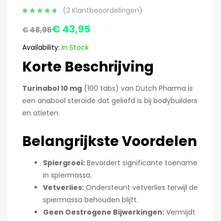
(
2
Klantbeoordelingen)
Gewaardeerd
2
€
43,95
5.00
op 5
€
48,95
gebaseerd op
klant
Availability:
In Stock
waarderingen
Korte Beschrijving
Turina
bol 10 mg
(100 tabs) van Dutch Pharma is
een anabool steroïde dat geliefd is bij bodybuilders
en atleten.
Belangrijkste Voordelen
Spiergroei:
Bevordert significante toename
in spiermassa.
Vetverlies:
Ondersteunt vetverlies terwijl de
spiermassa behouden blijft.
Geen Oestrogene Bijwerkingen:
Vermijdt