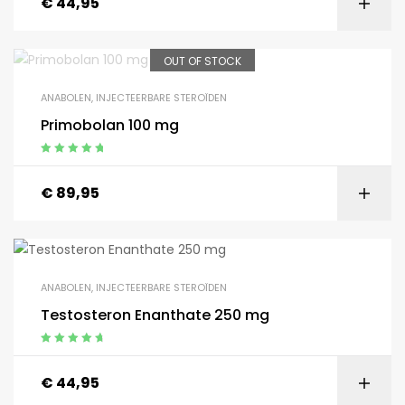
€
44,95
OUT OF STOCK
ANABOLEN
,
INJECTEERBARE STEROÏDEN
Primobolan 100 mg
Gewaardeerd
5.00
uit 5
€
89,95
ANABOLEN
,
INJECTEERBARE STEROÏDEN
Testosteron Enanthate 250 mg
Gewaardeerd
4.92
uit 5
€
44,95