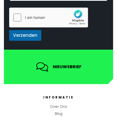
a
a
i
m
l
N
*
a
a
m
Verzenden
NIEUWSBRIEF
INFORMATIE
Over Ons
Blog