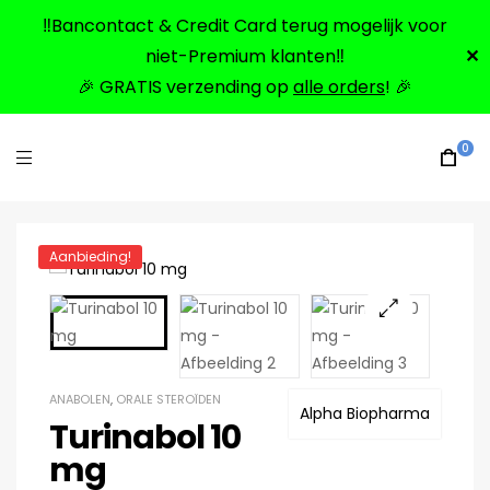
‼️Bancontact & Credit Card terug mogelijk voor
niet-Premium klanten‼️
✕
🎉 GRATIS verzending op
alle orders
! 🎉
0
Aanbieding!
🔍
ANABOLEN
,
ORALE STEROÏDEN
Alpha Biopharma
Turinabol 10
mg