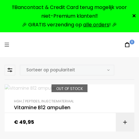
‼️Bancontact & Credit Card terug mogelijk voor
niet-Premium klanten‼️
✕
🎉 GRATIS verzending op
alle orders
! 🎉
0
OUT OF STOCK
HGH / PEPTIDES
,
INJECTIEMATERIAAL
Vitamine B12 ampullen
€
49,95