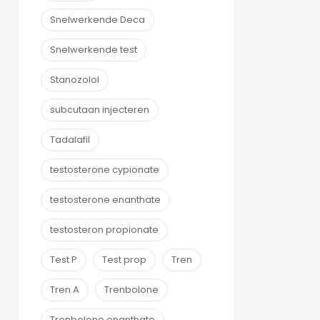
Snelwerkende Deca
Snelwerkende test
Stanozolol
subcutaan injecteren
Tadalafil
testosterone cypionate
testosterone enanthate
testosteron propionate
Test P
Test prop
Tren
Tren A
Trenbolone
Trenbolone enanthate