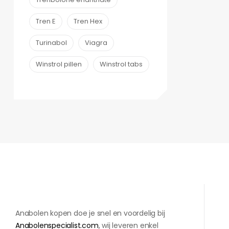
Tren E
Tren Hex
Turinabol
Viagra
Winstrol pillen
Winstrol tabs
Anabolen kopen doe je snel en voordelig bij
Anabolenspecialist.com
, wij leveren enkel