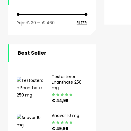
Prijs:
€ 30
—
€ 460
FILTER
Best Seller
Testosteron
Enanthate 250
mg
Gewaardeerd
€
44,95
4.92
uit 5
Anavar 10 mg
Gewaardeerd
€
49,95