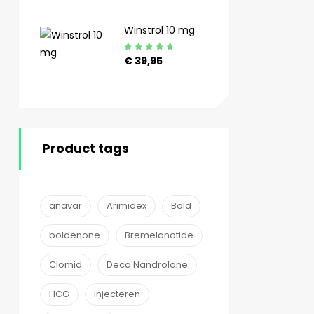
4.89
uit 5
Winstrol 10 mg
Gewaardeerd
€
39,95
4.90
uit 5
Product tags
anavar
Arimidex
Bold
boldenone
Bremelanotide
Clomid
Deca Nandrolone
HCG
Injecteren