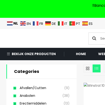
‼️Banc
NL
EN
FR
DE
IT
PT
ES
BEKIJK ONZE PRODUCTEN
HOME
WE
Categories
Afvallen/Cutten
(9)
Anabolen
(38)
Erectiemiddelen
(13)