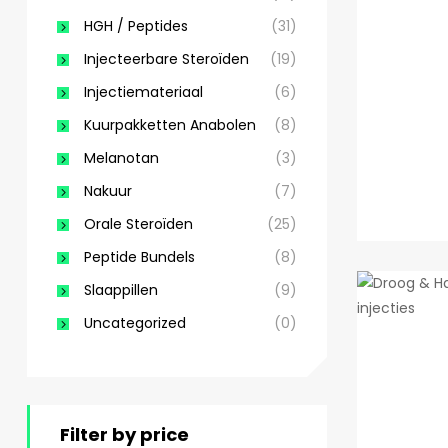
HGH / Peptides
(31)
Injecteerbare Steroïden
(19)
Injectiemateriaal
(6)
Kuurpakketten Anabolen
(8)
Melanotan
(3)
Nakuur
(7)
Orale Steroïden
(25)
Peptide Bundels
(8)
Slaappillen
(9)
Uncategorized
(0)
Filter by price