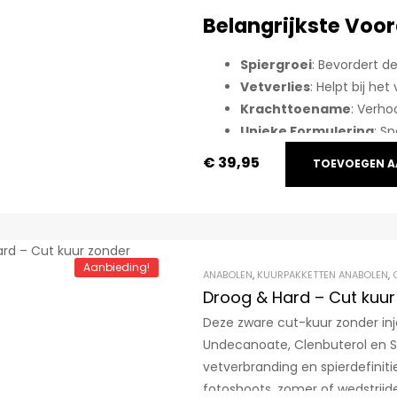
Gewaardeerd
Belangrijkste Voo
4.90
uit 5
Spiergroei
: Bevordert d
Vetverlies
: Helpt bij he
Krachttoename
: Verho
Unieke Formulering
: S
bijwerkingen.
€
39,95
TOEVOEGEN A
Aanbieding!
ANABOLEN
,
KUURPAKKETTEN ANABOLEN
,
Droog & Hard – Cut kuur 
Deze zware cut-kuur zonder inj
Undecanoate, Clenbuterol en S
vetverbranding en spierdefiniti
fotoshoots, zomer of wedstrijde