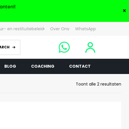
anten‼️
✕
ur- en restitutiebeleid
Over Ons
WhatsApp
ARCH
BLOG
COACHING
CONTACT
Toont alle 2 resultaten