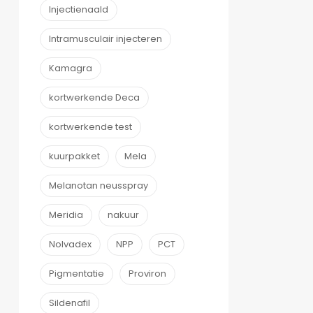
Injectienaald
Intramusculair injecteren
Kamagra
kortwerkende Deca
kortwerkende test
kuurpakket
Mela
Melanotan neusspray
Meridia
nakuur
Nolvadex
NPP
PCT
Pigmentatie
Proviron
Sildenafil