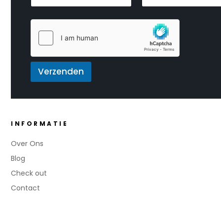
a
a
a
a
m
i
m
*
l
*
*
Verzenden
INFORMATIE
Over Ons
Blog
Check out
Contact