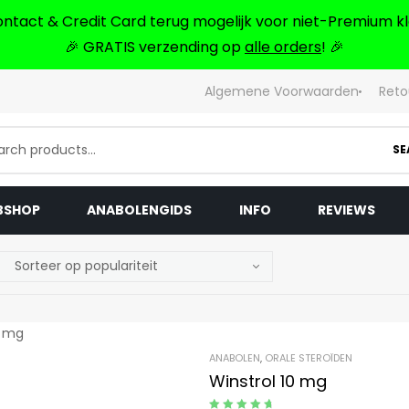
ontact & Credit Card terug mogelijk voor niet-Premium kl
🎉 GRATIS verzending op
alle orders
! 🎉
Algemene Voorwaarden
Reto
SE
BSHOP
ANABOLENGIDS
INFO
REVIEWS
ANABOLEN
,
ORALE STEROÏDEN
Winstrol 10 mg