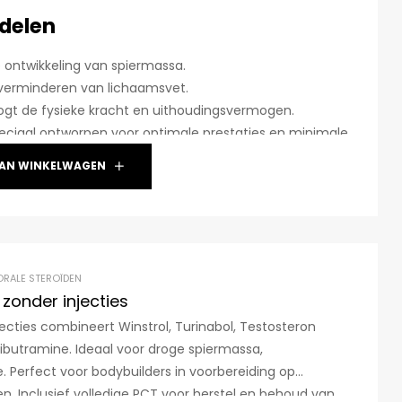
rdelen
e ontwikkeling van spiermassa.
t verminderen van lichaamsvet.
ogt de fysieke kracht en uithoudingsvermogen.
peciaal ontworpen voor optimale prestaties en minimale
AN WINKELWAGEN
ORALE STEROÏDEN
zonder injecties
ecties combineert Winstrol, Turinabol, Testosteron
ibutramine. Ideaal voor droge spiermassa,
e. Perfect voor bodybuilders in voorbereiding op
n. Inclusief volledige PCT voor herstel en behoud van