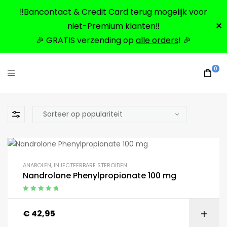
‼️Bancontact & Credit Card terug mogelijk voor
niet-Premium klanten‼️
✕
🎉 GRATIS verzending op
alle orders
! 🎉
0
ANABOLEN
,
INJECTEERBARE STEROÏDEN
Nandrolone Phenylpropionate 100 mg
Gewaardeerd
5.00
uit 5
€
42,95