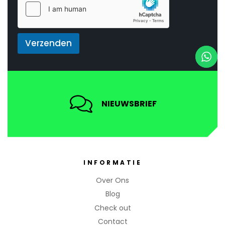
gebruikt
*
door
mannen
en
Verzenden
vrouwen
die hun
seksuele
opwindin
NIEUWSBRIEF
g en
uithoudin
gsvermo
gen
willen
INFORMATIE
verbeter
en.
Over Ons
Blog
Check out
Contact