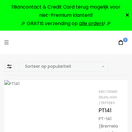
‼️Bancontact & Credit Card terug mogelijk voor
niet-Premium klanten‼️
✕
🎉 GRATIS verzending op
alle orders
! 🎉
0
ERECTIEMID
DELEN
,
HGH
/ PEPTIDES
PT141
PT-141
(Bremela