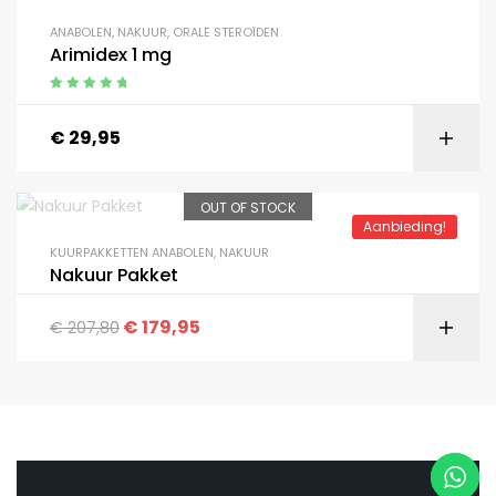
ANABOLEN
,
NAKUUR
,
ORALE STEROÏDEN
Arimidex 1 mg
Gewaardeerd
5.00
uit 5
€
29,95
OUT OF STOCK
Aanbieding!
KUURPAKKETTEN ANABOLEN
,
NAKUUR
Nakuur Pakket
€
179,95
€
207,80