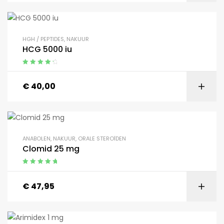
HGH / PEPTIDES
,
NAKUUR
HCG 5000 iu
Gewaardeerd
4.50
uit 5
€
40,00
ANABOLEN
,
NAKUUR
,
ORALE STEROÏDEN
Clomid 25 mg
Gewaardeerd
5.00
uit 5
€
47,95