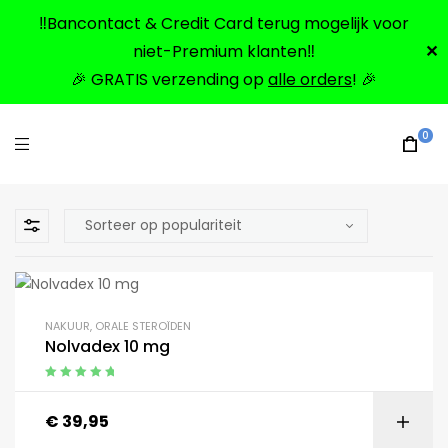
‼️Bancontact & Credit Card terug mogelijk voor
niet-Premium klanten‼️
✕
🎉 GRATIS verzending op
alle orders
! 🎉
0
NAKUUR
,
ORALE STEROÏDEN
Nolvadex 10 mg
Gewaardeerd
5.00
uit 5
€
39,95