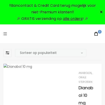
‼️Bancontact & Credit Card terug mogelijk voor
niet-Premium klanten‼️
✕
🎉 GRATIS verzending op
alle orders
! 🎉
0
ANABOLEN
,
ORALE
STEROÏDEN
Dianab
ol 10
mg