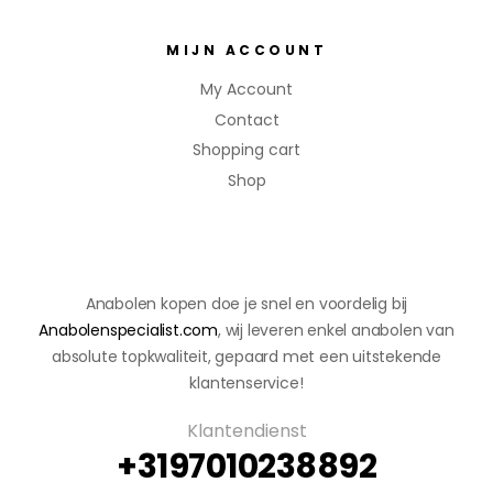
ge
n.
MIJN ACCOUNT
Ve
tve
My Account
rlie
Contact
s
:
Shopping cart
Hel
Shop
pt
bij
het
ver
Anabolen kopen doe je snel en voordelig bij
mi
Anabolenspecialist.com
, wij leveren enkel anabolen van
nd
absolute topkwaliteit, gepaard met een uitstekende
ere
klantenservice!
n
van
Klantendienst
lich
+3197010238892
aa