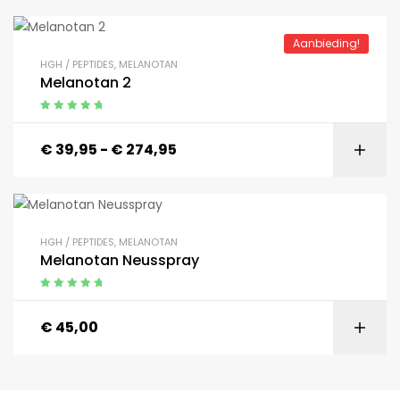
Aanbieding!
HGH / PEPTIDES
,
MELANOTAN
Melanotan 2
Gewaardeerd
5.00
uit 5
€
39,95
-
€
274,95
HGH / PEPTIDES
,
MELANOTAN
Melanotan Neusspray
Gewaardeerd
5.00
uit 5
€
45,00