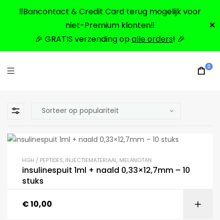
‼️Bancontact & Credit Card terug mogelijk voor
niet-Premium klanten‼️
✕
🎉 GRATIS verzending op
alle orders
! 🎉
0
HGH / PEPTIDES
,
INJECTIEMATERIAAL
,
MELANOTAN
insulinespuit 1ml + naald 0,33×12,7mm – 10
stuks
€
10,00