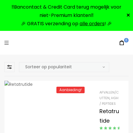
‼️Bancontact & Credit Card terug mogelijk voor
niet-Premium klanten‼️
✕
🎉 GRATIS verzending op
alle orders
! 🎉
0
Aanbieding!
AFVALLEN/C
UTTEN
,
HGH
/ PEPTIDES
Retatru
tide