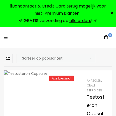
‼️Bancontact & Credit Card terug mogelijk voor
niet-Premium klanten‼️
✕
🎉 GRATIS verzending op
alle orders
! 🎉
0
Aanbieding!
ANABOLEN
,
ORALE
STEROÏDEN
Testost
eron
Capsul