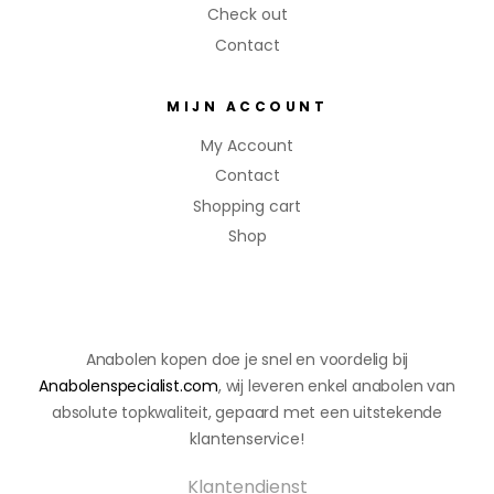
volledige
Check out
PCT voor
Contact
herstel
en
MIJN ACCOUNT
behoud
van
My Account
resultaat.
Contact
Shopping cart
Shop
Anabolen kopen doe je snel en voordelig bij
Anabolenspecialist.com
, wij leveren enkel anabolen van
absolute topkwaliteit, gepaard met een uitstekende
klantenservice!
Klantendienst