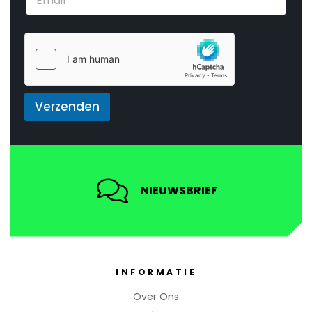
m
*
a
i
l
*
Verzenden
NIEUWSBRIEF
INFORMATIE
Over Ons