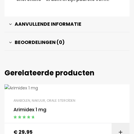
AANVULLENDE INFORMATIE
BEOORDELINGEN (0)
Gerelateerde producten
ANABOLEN
,
NAKUUR
,
ORALE STEROÏDEN
Arimidex 1 mg
Gewaardeerd
5.00
uit 5
€
29,95