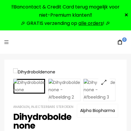
‼️Bancontact & Credit Card terug mogelijk voor
niet-Premium klanten‼️
✕
🎉 GRATIS verzending op
alle orders
! 🎉
0
🔍
ANABOLEN
,
INJECTEERBARE STEROÏDEN
Alpha Biopharma
Dihydrobolde
none