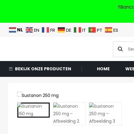
‼️Banc
NL
EN
FR
DE
IT
PT
ES
BEKIJK ONZE PRODUCTEN
HOME
WE