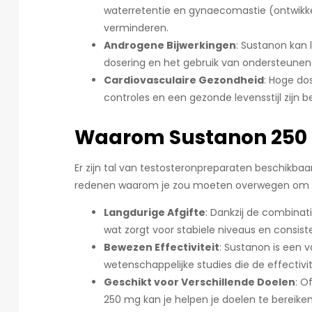
waterretentie en gynaecomastie (ontwikke
verminderen.
Androgene Bijwerkingen
: Sustanon kan 
dosering en het gebruik van ondersteune
Cardiovasculaire Gezondheid
: Hoge do
controles en een gezonde levensstijl zijn b
Waarom Sustanon 250 
Er zijn tal van testosteronpreparaten beschikba
redenen waarom je zou moeten overwegen om
Langdurige Afgifte
: Dankzij de combinati
wat zorgt voor stabiele niveaus en consist
Bewezen Effectiviteit
: Sustanon is een 
wetenschappelijke studies die de effectivi
Geschikt voor Verschillende Doelen
: O
250 mg kan je helpen je doelen te bereiken