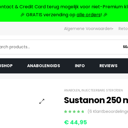
ontact & Credit Card terug mogelijk voor niet-Premium kl
🎉 GRATIS verzending op
alle orders
! 🎉
Algemene Voorwaarden
Reto
SE
BSHOP
ANABOLENGIDS
INFO
REVIEWS
ANABOLEN
,
INJECTEERBARE STEROÏDEN
Sustanon 250 
🔍
(
6
Klantbeoordeling
Gewaardeerd
6
€
44,95
5.00
op 5
gebaseerd op