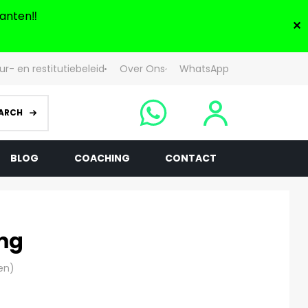
anten‼️
✕
ur- en restitutiebeleid
Over Ons
WhatsApp
ARCH
BLOG
COACHING
CONTACT
mg
en)