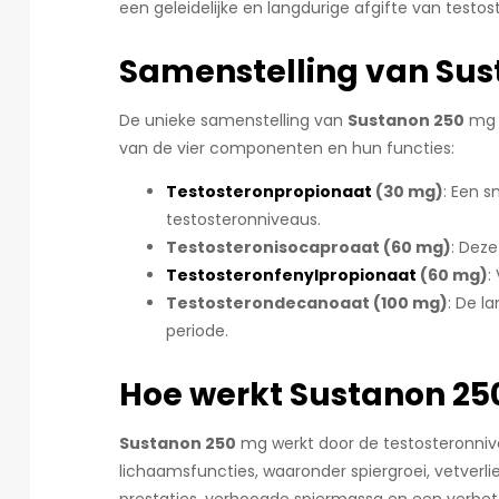
een geleidelijke en langdurige afgifte van testos
Samenstelling van Su
De unieke samenstelling van
Sustanon 250
mg m
van de vier componenten en hun functies:
Testosteronpropionaat
(30 mg)
: Een s
testosteronniveaus.
Testosteronisocaproaat (60 mg)
: Dez
Testosteronfenylpropionaat
(60 mg)
:
Testosterondecanoaat (100 mg)
: De l
periode.
Hoe werkt Sustanon 2
Sustanon 250
mg werkt door de testosteronnive
lichaamsfuncties, waaronder spiergroei, vetverlie