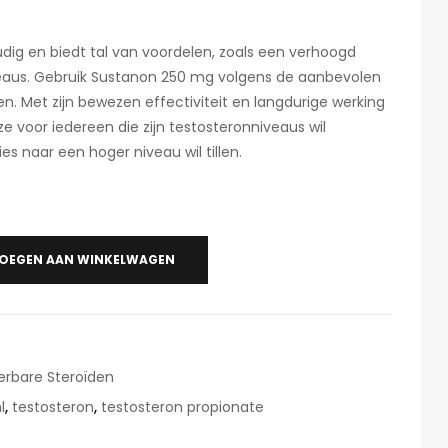
udig en biedt tal van voordelen, zoals een verhoogd
veaus. Gebruik Sustanon 250 mg volgens de aanbevolen
n. Met zijn bewezen effectiviteit en langdurige werking
 voor iedereen die zijn testosteronniveaus wil
es naar een hoger niveau wil tillen.
OEGEN AAN WINKELWAGEN
erbare Steroïden
l
,
testosteron
,
testosteron propionate