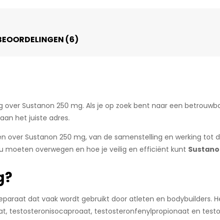
BEOORDELINGEN (6)
g over Sustanon 250 mg. Als je op zoek bent naar een betrouwb
aan het juiste adres.
ten over Sustanon 250 mg, van de samenstelling en werking tot d
 moeten overwegen en hoe je veilig en efficiënt kunt
Sustano
g?
paraat dat vaak wordt gebruikt door atleten en bodybuilders. He
aat, testosteronisocaproaat, testosteronfenylpropionaat en tes