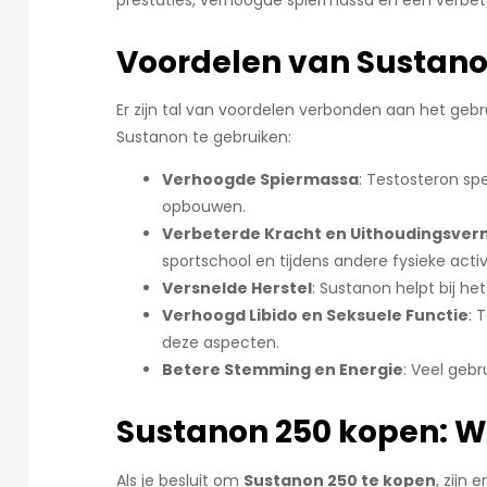
prestaties, verhoogde spiermassa en een verbet
Voordelen van Sustan
Er zijn tal van voordelen verbonden aan het geb
Sustanon te gebruiken:
Verhoogde Spiermassa
: Testosteron sp
opbouwen.
Verbeterde Kracht en Uithoudingsve
sportschool en tijdens andere fysieke activ
Versnelde Herstel
: Sustanon helpt bij he
Verhoogd Libido en Seksuele Functie
: 
deze aspecten.
Betere Stemming en Energie
: Veel geb
Sustanon 250 kopen: W
Als je besluit om
Sustanon 250 te kopen
, zijn