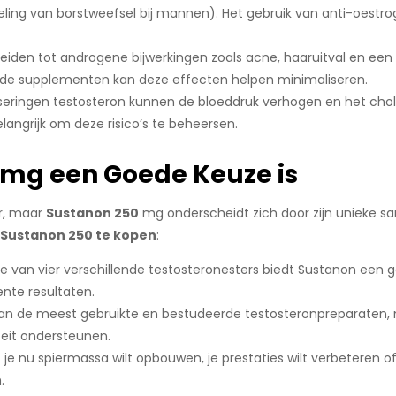
ling van borstweefsel bij mannen). Het gebruik van anti-oestro
leiden tot androgene bijwerkingen zoals acne, haaruitval en ee
nde supplementen kan deze effecten helpen minimaliseren.
seringen testosteron kunnen de bloeddruk verhogen en het chol
elangrijk om deze risico’s te beheersen.
mg een Goede Keuze is
ar, maar
Sustanon 250
mg onderscheidt zich door zijn unieke same
Sustanon 250 te kopen
:
e van vier verschillende testosteronesters biedt Sustanon een ge
ente resultaten.
van de meest gebruikte en bestudeerde testosteronpreparaten, m
teit ondersteunen.
f je nu spiermassa wilt opbouwen, je prestaties wilt verbeteren 
.