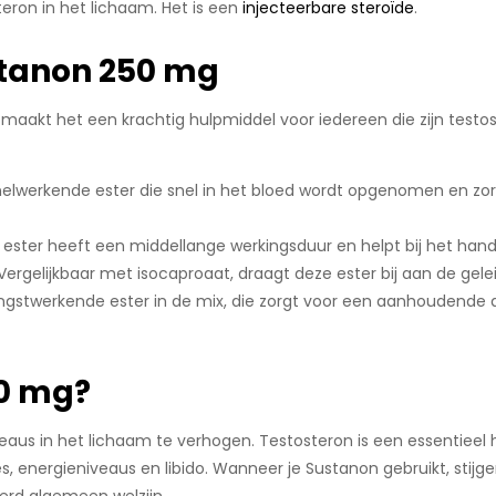
teron in het lichaam. Het is een
injecteerbare steroïde
.
stanon 250 mg
aakt het een krachtig hulpmiddel voor iedereen die zijn testost
nelwerkende ester die snel in het bloed wordt opgenomen en zor
e ester heeft een middellange werkingsduur en helpt bij het han
 Vergelijkbaar met isocaproaat, draagt deze ester bij aan de gelei
angstwerkende ester in de mix, die zorgt voor een aanhoudende 
50 mg?
aus in het lichaam te verhogen. Testosteron is een essentieel h
s, energieniveaus en libido. Wanneer je Sustanon gebruikt, stijge