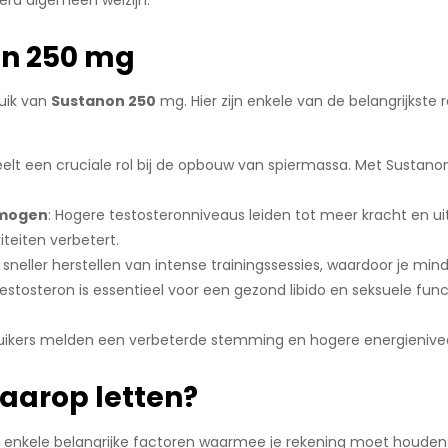
erd algemeen welzijn.
on 250 mg
ruik van
Sustanon 250
mg. Hier zijn enkele van de belangrijks
eelt een cruciale rol bij de opbouw van spiermassa. Met Sustanon
rmogen
: Hogere testosteronniveaus leiden tot meer kracht en u
iteiten verbetert.
t sneller herstellen van intense trainingssessies, waardoor je min
Testosteron is essentieel voor een gezond libido en seksuele fun
ruikers melden een verbeterde stemming en hogere energienivea
aarop letten?
 er enkele belangrijke factoren waarmee je rekening moet houden