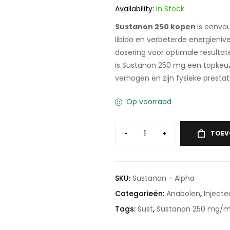
klant
Availability:
In Stock
waarderingen
Sustanon 250 kopen
is eenvo
libido en verbeterde energieni
dosering voor optimale resultate
is Sustanon 250 mg een topkeuze
verhogen en zijn fysieke prestati
Op voorraad
-
+
TOEV
SKU:
Sustanon - Alpha
Categorieën:
Anabolen
,
Injecte
Tags:
Sust
,
Sustanon 250 mg/m