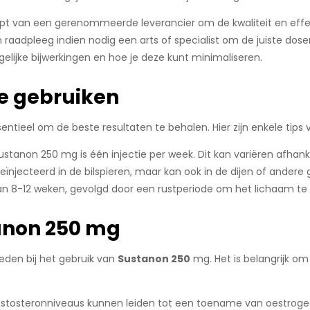
opt van een gerenommeerde leverancier om de kwaliteit en effec
 raadpleeg indien nodig een arts of specialist om de juiste dos
elijke bijwerkingen en hoe je deze kunt minimaliseren.
e gebruiken
entieel om de beste resultaten te behalen. Hier zijn enkele tips
Sustanon 250 mg is één injectie per week. Dit kan variëren afhank
ïnjecteerd in de bilspieren, maar kan ook in de dijen of andere
van 8-12 weken, gevolgd door een rustperiode om het lichaam te l
anon 250 mg
reden bij het gebruik van
Sustanon 250
mg. Het is belangrijk om
stosteronniveaus kunnen leiden tot een toename van oestrogeen