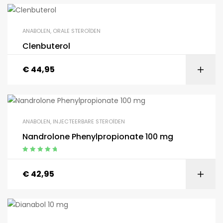
ANABOLEN
,
ORALE STEROÏDEN
Clenbuterol
€
44,95
ANABOLEN
,
INJECTEERBARE STEROÏDEN
Nandrolone Phenylpropionate 100 mg
Gewaardeerd
5.00
uit 5
€
42,95