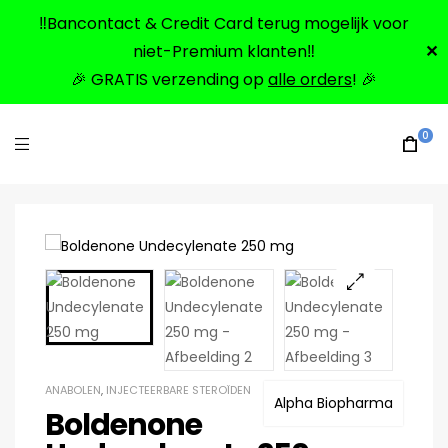
‼️Bancontact & Credit Card terug mogelijk voor
niet-Premium klanten‼️
✕
🎉 GRATIS verzending op
alle orders
! 🎉
0
🔍
ANABOLEN
,
INJECTEERBARE STEROÏDEN
Alpha Biopharma
Boldenone