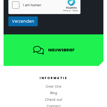
*
*
E
m
a
i
Verzenden
l
NIEUWSBRIEF
INFORMATIE
Over Ons
Blog
Check out
Contact