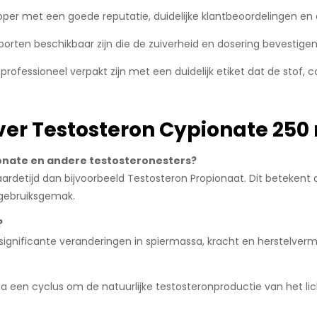
koper met een goede reputatie, duidelijke klantbeoordelingen en
pporten beschikbaar zijn die de zuiverheid en dosering bevestigen
professioneel verpakt zijn met een duidelijk etiket dat de stof
ver Testosteron Cypionate 250
ionate en andere testosteronesters?
rdetijd dan bijvoorbeeld Testosteron Propionaat. Dit betekent d
 gebruiksgemak.
?
ignificante veranderingen in spiermassa, kracht en herstelver
na een cyclus om de natuurlijke testosteronproductie van het li