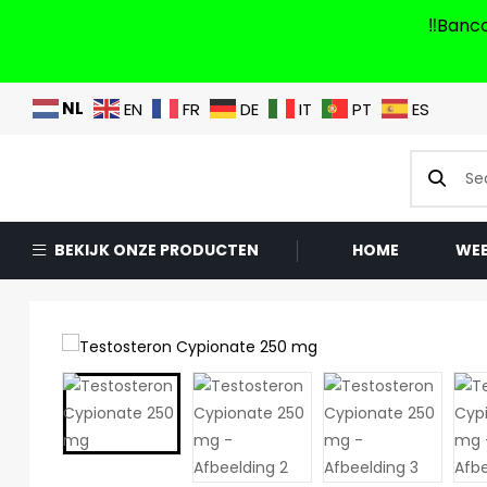
‼️Banc
NL
EN
FR
DE
IT
PT
ES
BEKIJK ONZE PRODUCTEN
HOME
WE