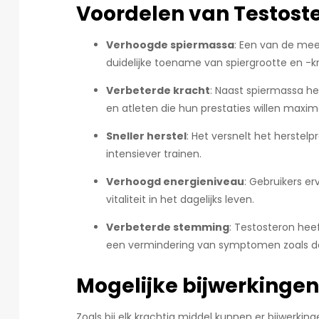
Voordelen van Testost
Verhoogde spiermassa
: Een van de mee
duidelijke toename van spiergrootte en -k
Verbeterde kracht
: Naast spiermassa he
en atleten die hun prestaties willen maxim
Sneller herstel
: Het versnelt het herstelp
intensiever trainen.
Verhoogd energieniveau
: Gebruikers e
vitaliteit in het dagelijks leven.
Verbeterde stemming
: Testosteron hee
een vermindering van symptomen zoals dep
Mogelijke bijwerkingen
Zoals bij elk krachtig middel kunnen er bijwerkin