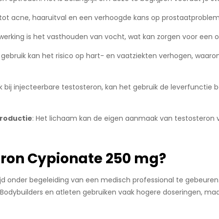
n tot acne, haaruitval en een verhoogde kans op prostaatproblem
jwerking is het vasthouden van vocht, wat kan zorgen voor een
g gebruik kan het risico op hart- en vaatziekten verhogen, waa
jk bij injecteerbare testosteron, kan het gebruik de leverfunctie
roductie
: Het lichaam kan de eigen aanmaak van testosteron v
eron Cypionate 250 mg?
ijd onder begeleiding van een medisch professional te gebeuren
Bodybuilders en atleten gebruiken vaak hogere doseringen, maar 