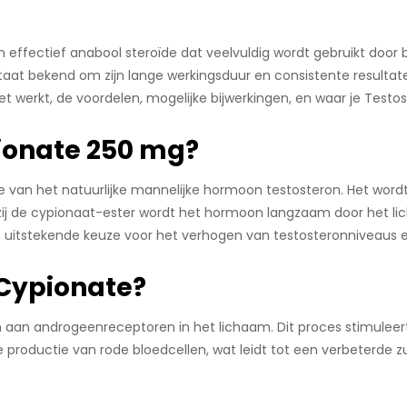
 effectief anabool steroïde dat veelvuldig wordt gebruikt door
staat bekend om zijn lange werkingsduur en consistente resultat
het werkt, de voordelen, mogelijke bijwerkingen, en waar je Test
pionate 250 mg?
e van het natuurlijke mannelijke hormoon testosteron. Het wordt
nkzij de cypionaat-ester wordt het hormoon langzaam door het l
een uitstekende keuze voor het verhogen van testosteronniveaus
 Cypionate?
 aan androgeenreceptoren in het lichaam. Dit proces stimuleert 
e productie van rode bloedcellen, wat leidt tot een verbeterde z