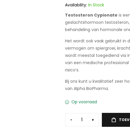
klant
Availability:
In Stock
waarderingen
Testosteron Cypionate
is ee
geslachtshormoon testosteron, 
behandeling van hormonale one
Het wordt ook vaak gebruikt i
vermogen om spiergroei, kracht
wordt meestal toegediend via in
van een medische professional 
risico’s.
Bij ons kunt u kwalitatief zeer
van Alpha BioPharma.
Op voorraad
-
+
TOEV