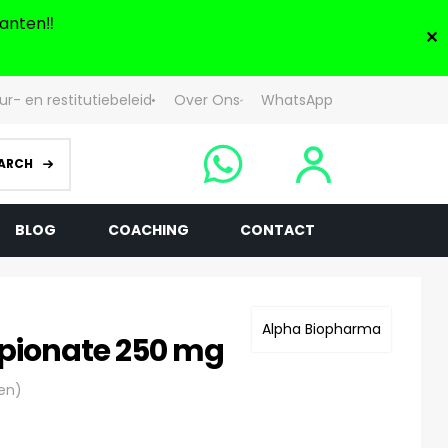
anten‼️
✕
ur- en restitutiebeleid
Over Ons
WhatsApp
ARCH
BLOG
COACHING
CONTACT
Alpha Biopharma
pionate 250 mg
en)