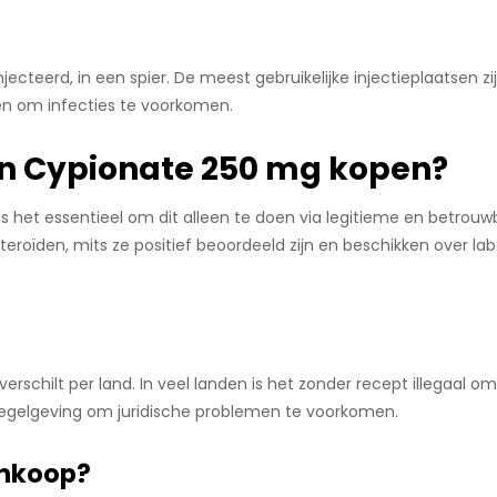
ecteerd, in een spier. De meest gebruikelijke injectieplaatsen zi
ken om infecties te voorkomen.
on Cypionate 250 mg kopen?
is het essentieel om dit alleen te doen via legitieme en betrouwb
teroïden, mits ze positief beoordeeld zijn en beschikken over la
rschilt per land. In veel landen is het zonder recept illegaal o
 regelgeving om juridische problemen te voorkomen.
ankoop?