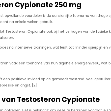
eron Cypionate 250 mg
st opvallende voordelen is de aanzienlijke toename van droge 
racht na enkele weken gebruik.
lpt Testosteron Cypionate ook bij het verhogen van de fysieke 
aliseren.
roces na intensieve trainingen, wat leidt tot minder spierpijn en
rvaren vaak een toename van hun algehele energieniveau, wat bi
ft een positieve invloed op de gemoedstoestand. Veel gebruiker
ressie en angst. [2]
 van Testosteron Cypionate
gen optreden. Het is belangrijk om deze te begrijpen voordat je st