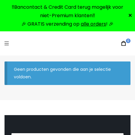
‼️Bancontact & Credit Card terug mogelijk voor
niet-Premium klanten‼️
✕
🎉 GRATIS verzending op
alle orders
! 🎉
0
Geen producten gevonden die aan je selectie
voldoen.
*