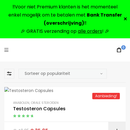
‼️Voor niet Premium klanten is het momenteel
enkel mogelijk om te betalen met
Bank Transfer
✕
(overschrijving)
‼️
🎉 GRATIS verzending op
alle orders
! 🎉
0
Aanbieding!
ANABOLEN
,
ORALE STEROÏDEN
Testosteron Capsules
Gewaardeerd
5.00
uit 5