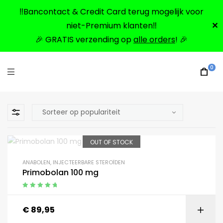
‼️Bancontact & Credit Card terug mogelijk voor
niet-Premium klanten‼️
✕
🎉 GRATIS verzending op
alle orders
! 🎉
0
OUT OF STOCK
ANABOLEN
,
INJECTEERBARE STEROÏDEN
Primobolan 100 mg
Gewaardeerd
5.00
uit 5
€
89,95