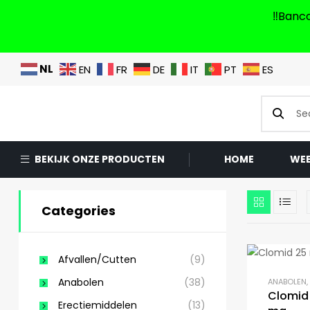
‼️Banc
NL
EN
FR
DE
IT
PT
ES
BEKIJK ONZE PRODUCTEN
HOME
WE
Categories
Afvallen/Cutten
(9)
Anabolen
(38)
ANABOLEN
,
Clomid
Erectiemiddelen
(13)