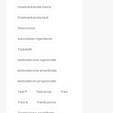
Snelwerkende Deca
Snelwerkende test
Stanozolol
subcutaan injecteren
Tadalafil
testosterone cypionate
testosterone enanthate
testosteron propionate
Test P
Test prop
Tren
Tren A
Trenbolone
Trenbolone enanthate