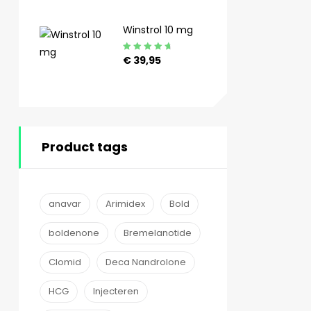
4.89
uit 5
Winstrol 10 mg
Gewaardeerd
€
39,95
4.90
uit 5
Product tags
anavar
Arimidex
Bold
boldenone
Bremelanotide
Clomid
Deca Nandrolone
HCG
Injecteren