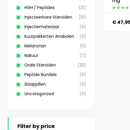
mg
HGH / Peptides
(31)
Gewaardeerd
Injecteerbare Steroïden
(19)
5.00
uit 5
€
47,9
Injectiemateriaal
(6)
Kuurpakketten Anabolen
(8)
Melanotan
(3)
Nakuur
(7)
Orale Steroïden
(25)
Peptide Bundels
(8)
Slaappillen
(9)
Uncategorized
(0)
Filter by price