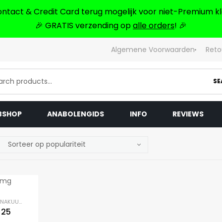
ontact & Credit Card terug mogelijk voor niet-Premium kl
🎉 GRATIS verzending op
alle orders
! 🎉
Algemene Voorwaarden
Reto
SE
BSHOP
ANABOLENGIDS
INFO
REVIEWS
NAKUUR
,
ORALE STEROÏDEN
 25