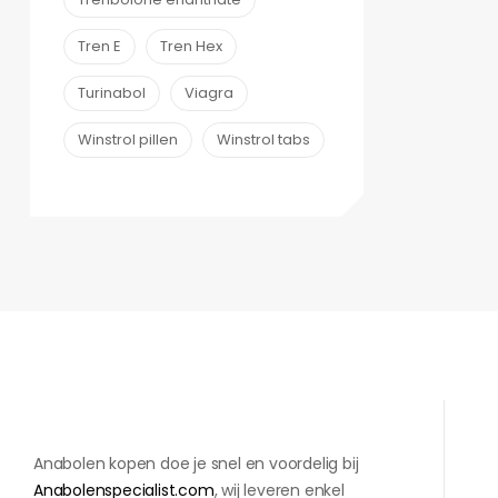
Tren E
Tren Hex
Turinabol
Viagra
Winstrol pillen
Winstrol tabs
Anabolen kopen doe je snel en voordelig bij
Anabolenspecialist.com
, wij leveren enkel