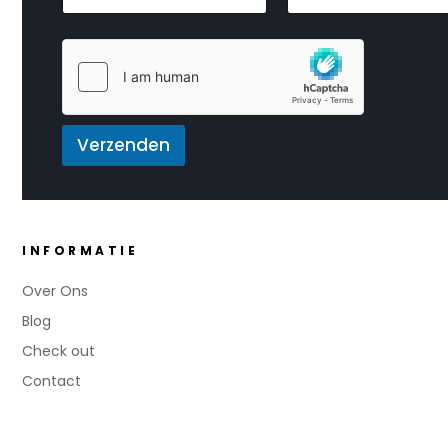
m
a
a
a
m
i
i
*
l
l
*
E
m
a
i
Verzenden
l
*
INFORMATIE
Over Ons
Blog
Check out
Contact