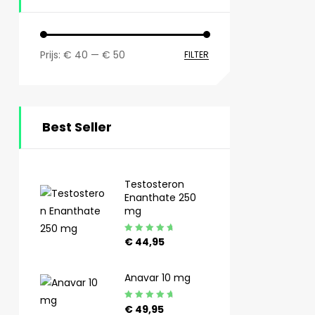
Prijs:
€ 40
—
€ 50
FILTER
Best Seller
Testosteron
Enanthate 250
mg
Gewaardeerd
€
44,95
4.92
uit 5
Anavar 10 mg
Gewaardeerd
€
49,95