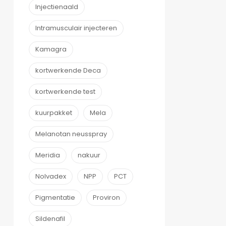
Injectienaald
Intramusculair injecteren
Kamagra
kortwerkende Deca
kortwerkende test
kuurpakket
Mela
Melanotan neusspray
Meridia
nakuur
Nolvadex
NPP
PCT
Pigmentatie
Proviron
Sildenafil