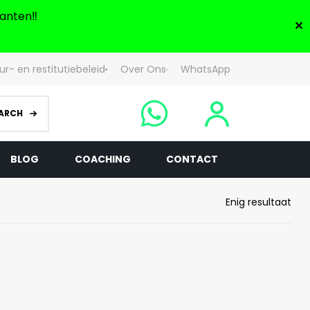
anten‼️
✕
ur- en restitutiebeleid
Over Ons
WhatsApp
ARCH
BLOG
COACHING
CONTACT
Enig resultaat