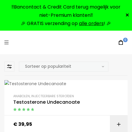
‼️Bancontact & Credit Card terug mogelijk voor
niet-Premium klanten‼️
✕
🎉 GRATIS verzending op
alle orders
! 🎉
0
ANABOLEN
,
INJECTEERBARE STEROÏDEN
Testosterone Undecanoate
Gewaardeerd
5.00
uit 5
€
39,95