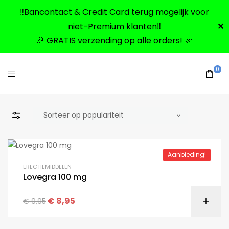
‼️Bancontact & Credit Card terug mogelijk voor
niet-Premium klanten‼️
✕
🎉 GRATIS verzending op
alle orders
! 🎉
0
Aanbieding!
ERECTIEMIDDELEN
Lovegra 100 mg
€
8,95
€
9,95