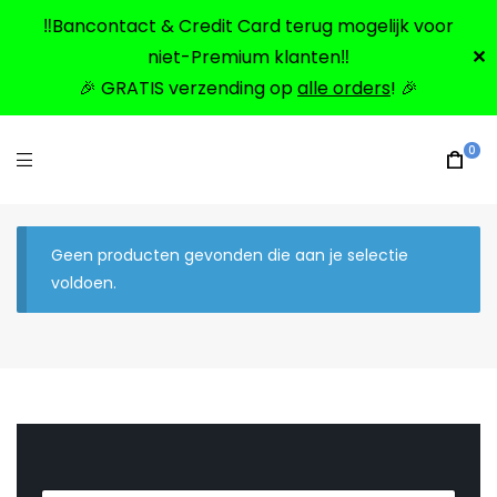
‼️Bancontact & Credit Card terug mogelijk voor
niet-Premium klanten‼️
✕
🎉 GRATIS verzending op
alle orders
! 🎉
0
Geen producten gevonden die aan je selectie
voldoen.
N