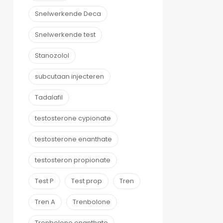
Snelwerkende Deca
Snelwerkende test
Stanozolol
subcutaan injecteren
Tadalafil
testosterone cypionate
testosterone enanthate
testosteron propionate
Test P
Test prop
Tren
Tren A
Trenbolone
Trenbolone enanthate