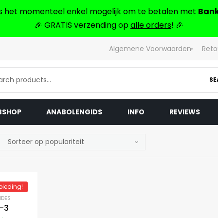
 is het momenteel enkel mogelijk om te betalen met
Bank
🎉 GRATIS verzending op
alle orders
! 🎉
Algemene Voorwaarden
Reto
SE
BSHOP
ANABOLENGIDS
INFO
REVIEWS
ieding!
IDES
R-3