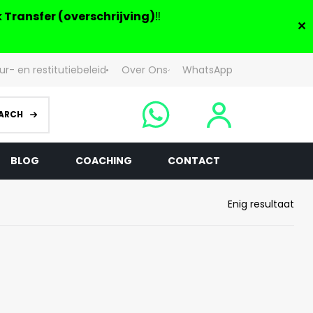
 Transfer (overschrijving)
‼️
✕
ur- en restitutiebeleid
Over Ons
WhatsApp
ARCH
BLOG
COACHING
CONTACT
Enig resultaat