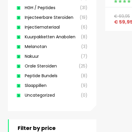
Gewaardeerd
HGH / Peptides
(31)
5.00
uit 5
€
69,95
Injecteerbare Steroïden
(19)
€
59,9
Injectiemateriaal
(6)
Kuurpakketten Anabolen
(8)
Melanotan
(3)
Nakuur
(7)
Orale Steroïden
(25)
Peptide Bundels
(8)
Slaappillen
(9)
Uncategorized
(0)
Filter by price