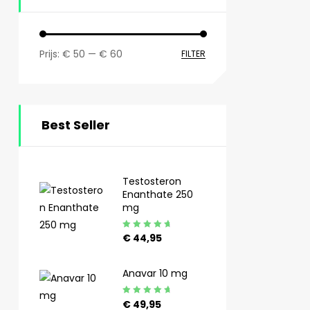
Prijs:
€ 50
—
€ 60
FILTER
Best Seller
Testosteron
Enanthate 250
mg
Gewaardeerd
€
44,95
4.92
uit 5
Anavar 10 mg
Gewaardeerd
€
49,95