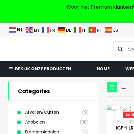
‼️Voor niet Premium klanten
NL
EN
FR
DE
IT
PT
ES
BEKIJK ONZE PRODUCTEN
HOME
WE
Categories
Afvallen/Cutten
(9)
Aanb
Anabolen
(38)
HGH / PEPT
IGF-1 L
Erectiemiddelen
(13)