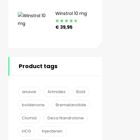
4.89
uit 5
Winstrol 10 mg
Gewaardeerd
€
39,95
4.90
uit 5
Product tags
anavar
Arimidex
Bold
boldenone
Bremelanotide
Clomid
Deca Nandrolone
HCG
Injecteren