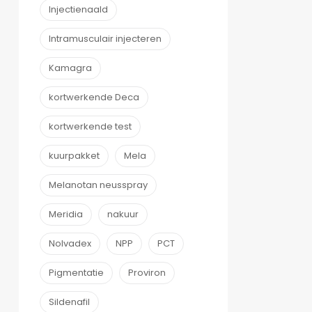
Injectienaald
Intramusculair injecteren
Kamagra
kortwerkende Deca
kortwerkende test
kuurpakket
Mela
Melanotan neusspray
Meridia
nakuur
Nolvadex
NPP
PCT
Pigmentatie
Proviron
Sildenafil