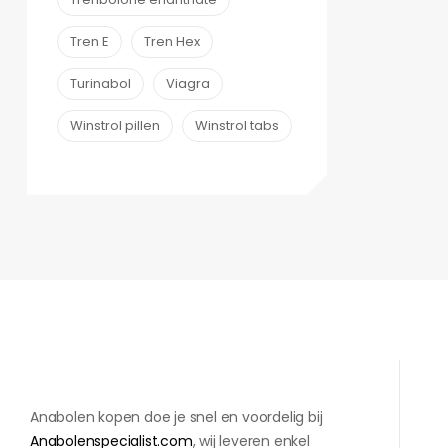
Tren E
Tren Hex
Turinabol
Viagra
Winstrol pillen
Winstrol tabs
Anabolen kopen doe je snel en voordelig bij
Anabolenspecialist.com
, wij leveren enkel