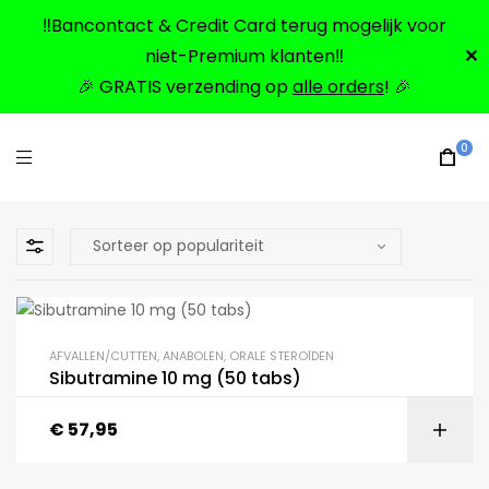
‼️Bancontact & Credit Card terug mogelijk voor
niet-Premium klanten‼️
✕
🎉 GRATIS verzending op
alle orders
! 🎉
0
AFVALLEN/CUTTEN
,
ANABOLEN
,
ORALE STEROÏDEN
Sibutramine 10 mg (50 tabs)
€
57,95