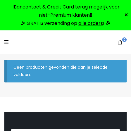
‼️Bancontact & Credit Card terug mogelijk voor
niet-Premium klanten‼️
✕
🎉 GRATIS verzending op
alle orders
! 🎉
0
Geen producten gevonden die aan je selectie
voldoen.
N