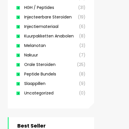
HGH / Peptides
(31)
Injecteerbare Steroïden
(19)
Injectiemateriaal
(6)
Kuurpakketten Anabolen
(8)
Melanotan
(3)
Nakuur
(7)
Orale Steroïden
(25)
Peptide Bundels
(8)
Slaappillen
(9)
Uncategorized
(0)
Best Seller