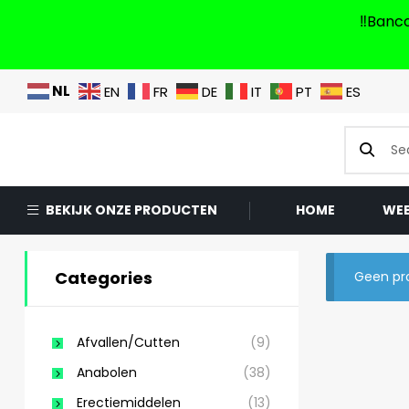
‼️Banc
NL
EN
FR
DE
IT
PT
ES
BEKIJK ONZE PRODUCTEN
HOME
WE
Categories
Geen pro
Afvallen/Cutten
(9)
Anabolen
(38)
Erectiemiddelen
(13)