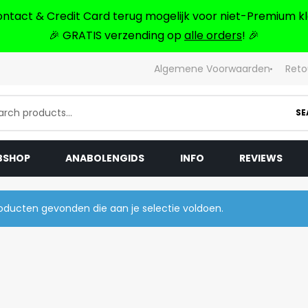
ontact & Credit Card terug mogelijk voor niet-Premium kl
🎉 GRATIS verzending op
alle orders
! 🎉
Algemene Voorwaarden
Reto
SE
BSHOP
ANABOLENGIDS
INFO
REVIEWS
ducten gevonden die aan je selectie voldoen.