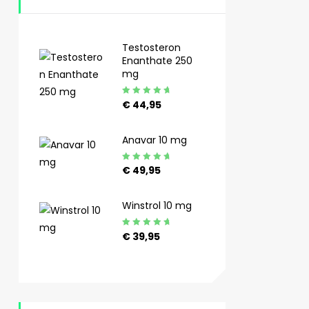
Testosteron
Enanthate 250
mg
Gewaardeerd
€
44,95
4.92
uit 5
Anavar 10 mg
Gewaardeerd
€
49,95
4.89
uit 5
Winstrol 10 mg
Gewaardeerd
€
39,95
4.90
uit 5