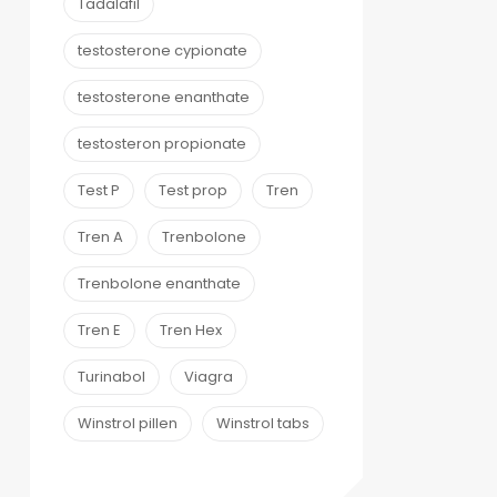
Tadalafil
testosterone cypionate
testosterone enanthate
testosteron propionate
Test P
Test prop
Tren
Tren A
Trenbolone
Trenbolone enanthate
Tren E
Tren Hex
Turinabol
Viagra
Winstrol pillen
Winstrol tabs