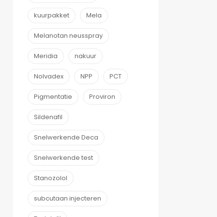
kuurpakket
Mela
Melanotan neusspray
Meridia
nakuur
Nolvadex
NPP
PCT
Pigmentatie
Proviron
Sildenafil
Snelwerkende Deca
Snelwerkende test
Stanozolol
subcutaan injecteren