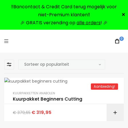
‼️Bancontact & Credit Card terug mogelijk voor
niet-Premium klanten‼️
✕
🎉 GRATIS verzending op
alle orders
! 🎉
0
Aanbieding!
KUURPAKKETTEN ANABOLEN
Kuurpakket Beginners Cutting
€
319,95
€
379,65