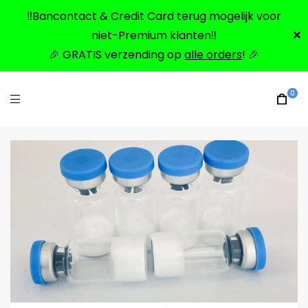
‼️Bancontact & Credit Card terug mogelijk voor
niet-Premium klanten‼️
✕
🎉 GRATIS verzending op
alle orders
! 🎉
0