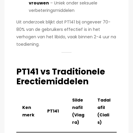
vrouwen
– Uniek onder seksuele
verbeteringsmiddelen
Uit onderzoek blijkt dat PT141 bij ongeveer 70-
80% van de gebruikers effectief is in het
verhogen van het libido, vaak binnen 2-4 uur na
toediening.
PT141 vs Traditionele
Erectiemiddelen
Silde
Tadal
Ken
nafil
afil
PT141
merk
(Viag
(Ciali
ra)
s)