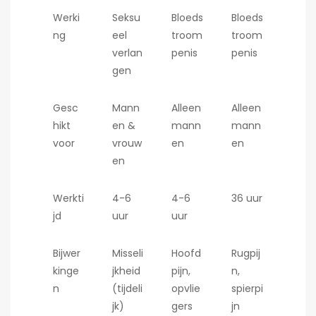
Werki
Seksu
Bloeds
Bloeds
ng
eel
troom
troom
verlan
penis
penis
gen
Gesc
Mann
Alleen
Alleen
hikt
en &
mann
mann
voor
vrouw
en
en
en
Werkti
4-6
4-6
36 uur
jd
uur
uur
Bijwer
Misseli
Hoofd
Rugpij
kinge
jkheid
pijn,
n,
n
(tijdeli
opvlie
spierpi
jk)
gers
jn