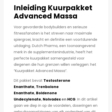
Inleiding Kuurpakket
Advanced Massa
Voor gevorderde bodybuilders en serieuze
fitnessfanaten is het streven naar maximale
spiergroei, kracht en definitie een voortdurende
uitdaging. Dutch Pharma, een toonaangevend
merk in de supplementenindustrie, heeft het
perfecte kuurpakket samengesteld voor
diegenen die hun grenzen willen verleggen: het
“Kuurpakket Advanced Massa”.
Dit pakket bevat
Testosterone
Enanthate
,
Trenbolone
Enanthate
,
Boldenone
Undecylenate
,
Nolvadex
en
HCG
. In dit artikel
gaan we diep in op de voordelen, doseringen en
gebruiksaanwijzingen van elk onderdeel van dit