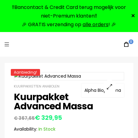
‼️Bancontact & Credit Card terug mogelijk voor
niet-Premium klanten‼️
✕
🎉 GRATIS verzending op
alle orders
! 🎉
0
Aanbieding!
KUURPAKKETTEN ANABOLEN
Alpha Biopharma
Kuurpakket
🔍
Advanced Massa
€
329,95
€
367,65
Availability:
In Stock