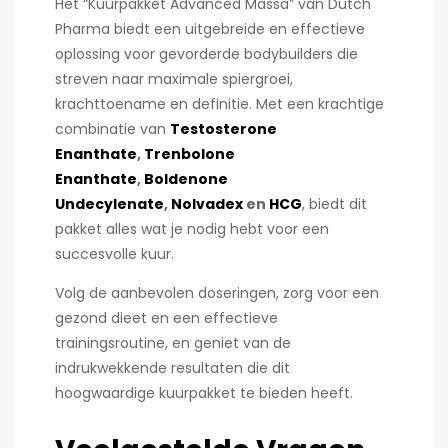
Het “Kuurpakket Advanced Massa” van Dutch
Pharma biedt een uitgebreide en effectieve
oplossing voor gevorderde bodybuilders die
streven naar maximale spiergroei,
krachttoename en definitie. Met een krachtige
combinatie van
Testosterone
Enanthate
,
Trenbolone
Enanthate
,
Boldenone
Undecylenate
,
Nolvadex
en
HCG
, biedt dit
pakket alles wat je nodig hebt voor een
succesvolle kuur.
Volg de aanbevolen doseringen, zorg voor een
gezond dieet en een effectieve
trainingsroutine, en geniet van de
indrukwekkende resultaten die dit
hoogwaardige kuurpakket te bieden heeft.