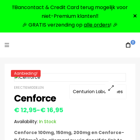
‼️Bancontact & Credit Card terug mogelijk voor
niet-Premium klanten‼️
✕
🎉 GRATIS verzending op
alle orders
! 🎉
0
Aanbieding!
ERECTIEMIDDELEN
Centurion Laboratories
Cenforce
🔍
€
12,95
-
€
16,95
Availability:
In Stock
Cenforce 100mg, 150mg, 200mg en Cenforce-