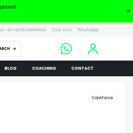
anten‼️
✕
ur- en restitutiebeleid
Over Ons
WhatsApp
ARCH
BLOG
COACHING
CONTACT
Careforce