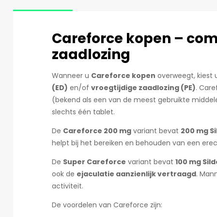
Careforce kopen – comb
zaadlozing
Wanneer u
Careforce kopen
overweegt, kiest 
(ED)
en/of
vroegtijdige zaadlozing (PE)
. Car
(bekend als een van de meest gebruikte middelen
slechts één tablet.
De
Careforce 200 mg
variant bevat
200 mg Si
helpt bij het bereiken en behouden van een erect
De
Super Careforce
variant bevat
100 mg Sild
ook de
ejaculatie aanzienlijk vertraagd
. Man
activiteit.
De voordelen van Careforce zijn: