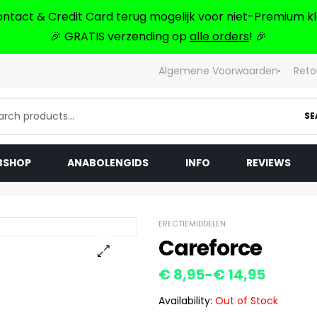
ontact & Credit Card terug mogelijk voor niet-Premium kl
🎉 GRATIS verzending op
alle orders
! 🎉
Algemene Voorwaarden
Reto
SE
BSHOP
ANABOLENGIDS
INFO
REVIEWS
ERECTIEMIDDELEN
Careforce
€
8,95
-
€
14,95
🔍
Availability:
Out of Stock