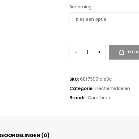
Benaming
-
+
TOEV
SKU:
68f75091a1e3d
Categorie:
Erectiemiddelen
Brands:
Careforce
BEOORDELINGEN (0)