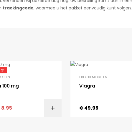
d, verzenden wij dezelfde dag nog. Uw bestelling komt aan in ee
en
trackingcode
, waarmee u het pakket eenvoudig kunt volgen.
ng!
DDELEN
ERECTIEMIDDELEN
a 100 mg
Viagra
€
8,95
€
49,95
OPTIES SELECTEREN
TOEVOEGEN AAN WINKELWA