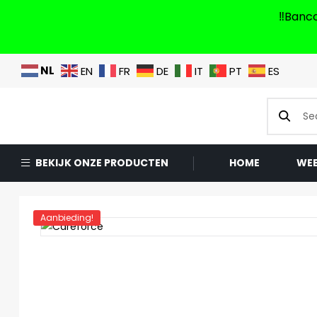
‼️Banc
NL
EN
FR
DE
IT
PT
ES
BEKIJK ONZE PRODUCTEN
HOME
WE
Aanbieding!