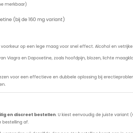
me merkbaar)
tine (bij de 160 mg variant)
voorkeur op een lege maag voor snel effect. Alcohol en vetrijk
 van Viagra en Dapoxetine, zoals hoofdpijn, blozen, lichte maagkl
ezen voor een effectieve en dubbele oplossing bij erectieproble
en.
lig en discreet bestellen
. U kiest eenvoudig de juiste varian
bestelling af.