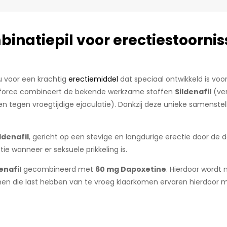
inatiepil voor erectiestoornis
u voor een krachtig
erectiemiddel
dat speciaal ontwikkeld is v
eforce combineert de bekende werkzame stoffen
Sildenafil
(ver
 tegen vroegtijdige ejaculatie). Dankzij deze unieke samenstel
ldenafil
, gericht op een stevige en langdurige erectie door de d
ie wanneer er seksuele prikkeling is.
enafil
gecombineerd met
60 mg Dapoxetine
. Hierdoor wordt
nen die last hebben van te vroeg klaarkomen ervaren hierdoor m