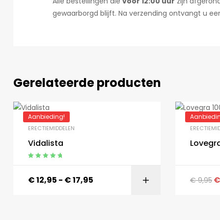
Alle bestellingen die
voor 12:00 uur
zijn afgeron
gewaarborgd blijft. Na verzending ontvangt u e
Gerelateerde producten
Aanbieding!
Aanbiedi
ERECTIEMIDDELEN
ERECTIEMI
Vidalista
Lovegr
Gewaardeerd
5.00
uit 5
€
12,95
-
€
17,95
€
9,95