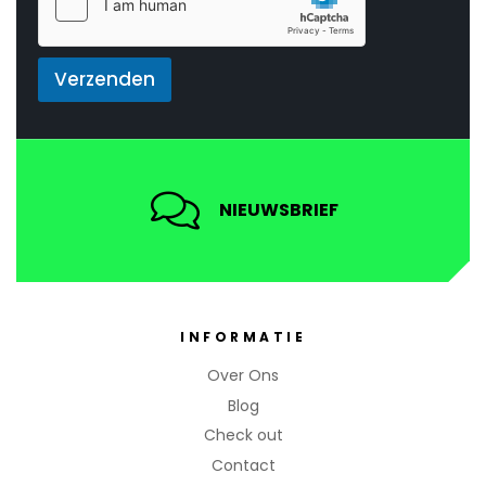
*
*
E
m
a
Verzenden
i
l
NIEUWSBRIEF
INFORMATIE
Over Ons
Blog
Check out
Contact