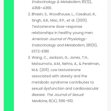
Endocrinology & Metabolism
, 81(12),
4358–4365.
Bhasin, S., Woodhouse, L., Casaburi, R.,
Singh, A.B., Mac, R.P., et al. (2001).
Testosterone dose-response
relationships in healthy young men.
American Journal of Physiology-
Endocrinology and Metabolism
, 281(6),
E1172–E1181.
Wang, C., Jackson, G., Jones, T.H.,
Matsumoto, A.M., Nehra, A., & Perelman,
M.A. (2011). Low testosterone
associated with obesity and the
metabolic syndrome contributes to
sexual dysfunction and cardiovascular
disease.
The Journal of Sexual
Medicine
, 8(4), 596–610.