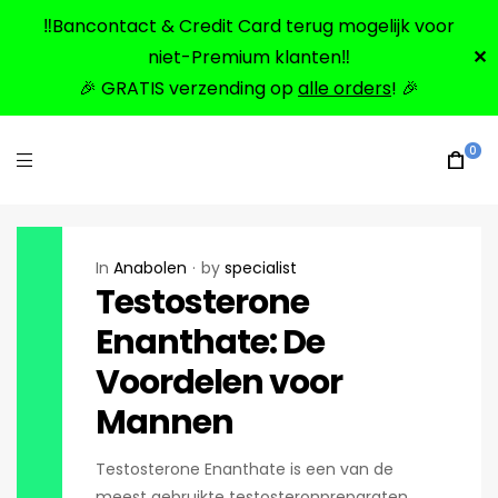
‼️Bancontact & Credit Card terug mogelijk voor
niet-Premium klanten‼️
✕
🎉 GRATIS verzending op
alle orders
! 🎉
0
In
Anabolen
by
specialist
Testosterone
Enanthate: De
Voordelen voor
Mannen
Testosterone Enanthate is een van de
meest gebruikte testosteronpreparaten