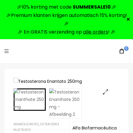
🎉10% korting met code
SUMMERSALE10
.🎉
🎉Premium klanten krijgen automatisch 15% korting!
✕
🎉
🎉 En GRATIS verzending op
alle orders
! 🎉
0
🔍
ANABOLIZANTES
,
ESTEROIDES
Alfa Biofarmacêutica
INJETÁVEIS