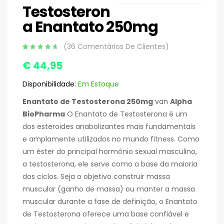
Testosteron
a Enantato 250mg
(
36
Comentários De Clientes)
estimado
36
€
44,95
4.92
baseado em
5
avaliações
Disponibilidade:
Em Estoque
de clientes
Enantato de Testosterona 250mg
van
Alpha
BioPharma
O Enantato de Testosterona é um
dos esteroides anabolizantes mais fundamentais
e amplamente utilizados no mundo fitness. Como
um éster do principal hormônio sexual masculino,
a testosterona, ele serve como a base da maioria
dos ciclos. Seja o objetivo construir massa
muscular (ganho de massa) ou manter a massa
muscular durante a fase de definição, o Enantato
de Testosterona oferece uma base confiável e