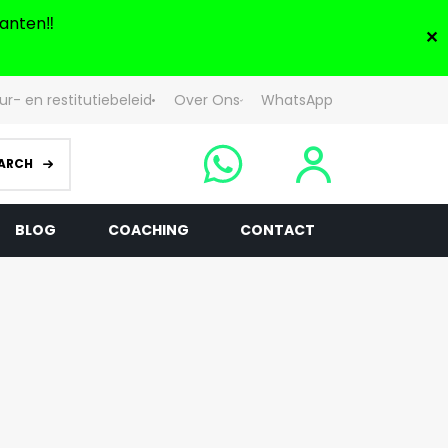
anten‼️
✕
ur- en restitutiebeleid
Over Ons
WhatsApp
ARCH
BLOG
COACHING
CONTACT