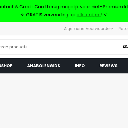
ontact & Credit Card terug mogelijk voor niet-Premium kl
🎉 GRATIS verzending op
alle orders
! 🎉
Algemene Voorwaarden
Reto
SE
BSHOP
ANABOLENGIDS
INFO
REVIEWS