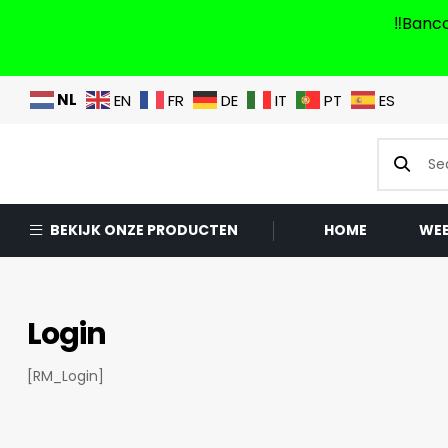
‼️Banc
NL
EN
FR
DE
IT
PT
ES
BEKIJK ONZE PRODUCTEN
HOME
WE
Login
[RM_Login]