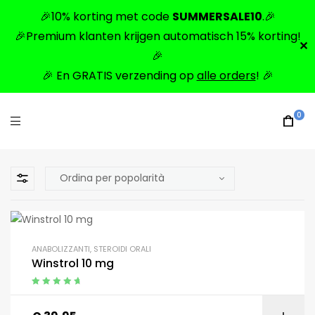
🎉10% korting met code
SUMMERSALE10
.🎉
🎉Premium klanten krijgen automatisch 15% korting!
✕
🎉
🎉 En GRATIS verzending op
alle orders
! 🎉
0
ANABOLIZZANTI
,
STEROIDI ORALI
Winstrol 10 mg
Apprezzato
4.90
da 5