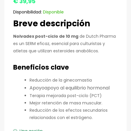
€
39,95
5.00
basado
en 5
valoraciones
Disponibilidad:
Disponible
de los
Breve descripción
clientes
Nolvadex post-ciclo de 10 mg
de Dutch Pharma
es un SERM eficaz, esencial para culturistas y
atletas que utilizan esteroides anabólicos.
Beneficios clave
Reducción de la ginecomastia
Apoyo
apoyo al equilibrio hormonal
Terapia mejorada post-ciclo (PCT)
Mejor retención de masa muscular.
Reducción de los efectos secundarios
relacionados con el estrógeno.