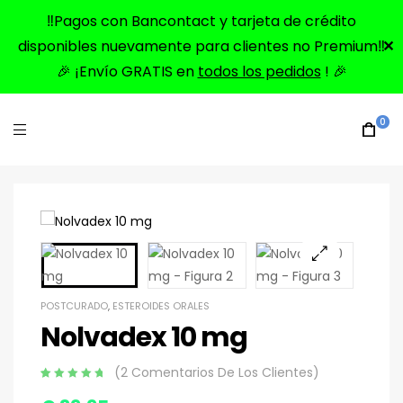
‼️Pagos con Bancontact y tarjeta de crédito
disponibles nuevamente para clientes no Premium‼️
✕
🎉 ¡Envío GRATIS en
todos los pedidos
! 🎉
0
🔍
POSTCURADO
,
ESTEROIDES ORALES
Nolvadex 10 mg
(
2
Comentarios De Los Clientes)
Apreciado
2