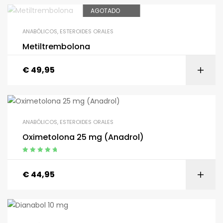
AGOTADO
ANABÓLICOS
,
ESTEROIDES ORALES
Metiltrembolona
€
49,95
ANABÓLICOS
,
ESTEROIDES ORALES
Oximetolona 25 mg (Anadrol)
Calificación:
5,00
sobre 5
€
44,95