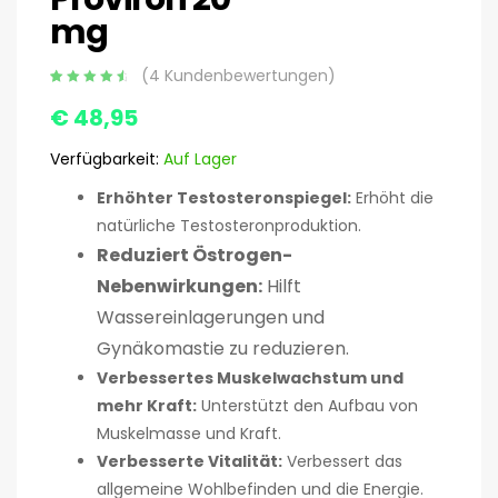
mg
(
4
Kundenbewertungen)
Hochgeschä
4
€
48,95
tzt
4.75
basierend
auf 5
Verfügbarkeit:
Auf Lager
Kundenbewer
tungen
Erhöhter Testosteronspiegel:
Erhöht die
natürliche Testosteronproduktion.
Reduziert Östrogen-
Nebenwirkungen:
Hilft
Wassereinlagerungen und
Gynäkomastie zu reduzieren.
Verbessertes Muskelwachstum und
mehr Kraft:
Unterstützt den Aufbau von
Muskelmasse und Kraft.
Verbesserte Vitalität:
Verbessert das
allgemeine Wohlbefinden und die Energie.