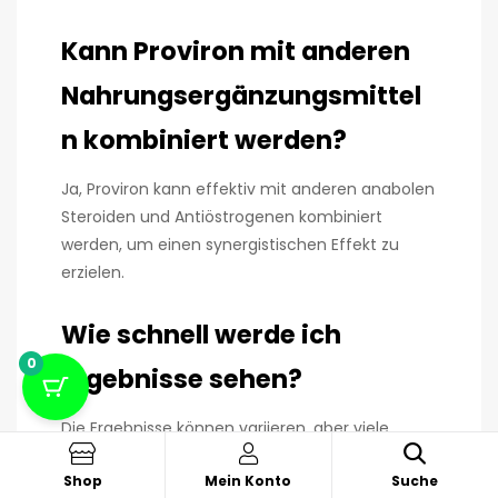
Kann Proviron mit anderen
Nahrungsergänzungsmittel
n kombiniert werden?
Ja, Proviron kann effektiv mit anderen anabolen
Steroiden und Antiöstrogenen kombiniert
werden, um einen synergistischen Effekt zu
erzielen.
Wie schnell werde ich
0
Ergebnisse sehen?
Die Ergebnisse können variieren, aber viele
Benutzer bemerken innerhalb weniger Wochen
Shop
Mein Konto
Suche
Verbesserungen des Testosteronspiegels und