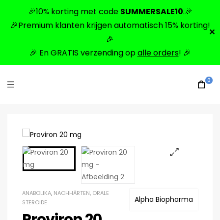
🎉10% korting met code
SUMMERSALE10
.🎉
🎉Premium klanten krijgen automatisch 15% korting!
✕
🎉
🎉 En GRATIS verzending op
alle orders
! 🎉
0
🔍
ANABOLIKA
,
NACHHÄRTEN
,
ORALE
Alpha Biopharma
STEROIDE
Proviron 20